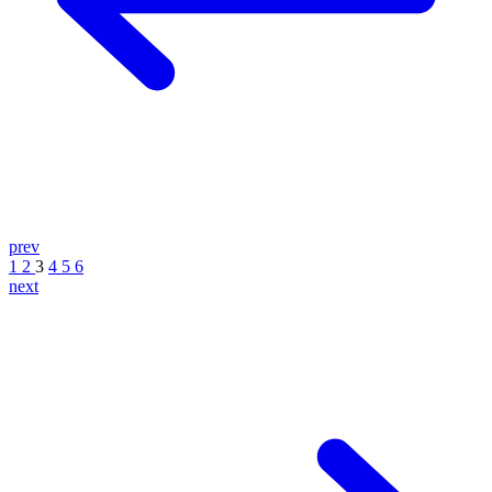
prev
1
2
3
4
5
6
next