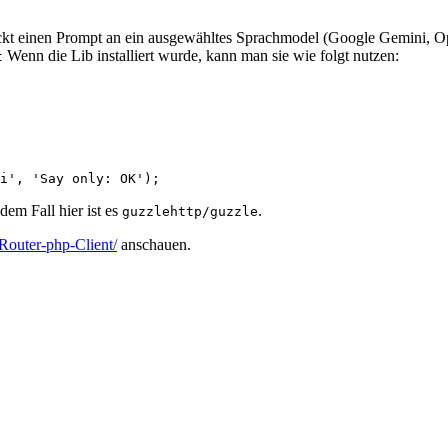
schickt einen Prompt an ein ausgewähltes Sprachmodel (Google Gemini, 
Wenn die Lib installiert wurde, kann man sie wie folgt nutzen:
t
ni', 'Say only: OK');
 dem Fall hier ist es
.
guzzlehttp/guzzle
Router-php-Client/
anschauen.