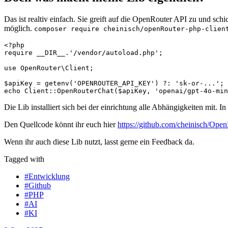
Das ist realtiv einfach. Sie greift auf die OpenRouter API zu und 
möglich.
composer require cheinisch/openRouter-php-clien
<?php

require __DIR__.'/vendor/autoload.php';

use OpenRouter\Client;

$apiKey = getenv('OPENROUTER_API_KEY') ?: 'sk-or-...';

echo Client::OpenRouterChat($apiKey, 'openai/gpt-4o-mi
Die Lib installiert sich bei der einrichtung alle Abhängigkeiten mit. In
Den Quellcode könnt ihr euch hier
https://github.com/cheinisch/Open
Wenn ihr auch diese Lib nutzt, lasst gerne ein Feedback da.
Tagged with
#Entwicklung
#Github
#PHP
#AI
#KI