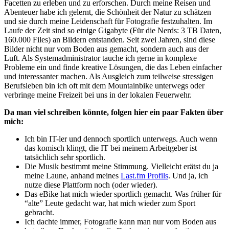
Facetten zu erleben und zu erforschen. Durch meine Reisen und
Abenteuer habe ich gelernt, die Schönheit der Natur zu schätzen
und sie durch meine Leidenschaft für Fotografie festzuhalten. Im
Laufe der Zeit sind so einige Gigabyte (Für die Nerds: 3 TB Daten,
160.000 Files) an Bildern entstanden. Seit zwei Jahren, sind diese
Bilder nicht nur vom Boden aus gemacht, sondern auch aus der
Luft. Als Systemadministrator tauche ich gerne in komplexe
Probleme ein und finde kreative Lösungen, die das Leben einfacher
und interessanter machen. Als Ausgleich zum teilweise stressigen
Berufsleben bin ich oft mit dem Mountainbike unterwegs oder
verbringe meine Freizeit bei uns in der lokalen Feuerwehr.
Da man viel schreiben könnte, folgen hier ein paar Fakten über
mich:
Ich bin IT-ler und dennoch sportlich unterwegs. Auch wenn
das komisch klingt, die IT bei meinem Arbeitgeber ist
tatsächlich sehr sportlich.
Die Musik bestimmt meine Stimmung. Vielleicht erätst du ja
meine Laune, anhand meines
Last.fm Profils
. Und ja, ich
nutze diese Plattform noch (oder wieder).
Das eBike hat mich wieder sportlich gemacht. Was früher für
“alte” Leute gedacht war, hat mich wieder zum Sport
gebracht.
Ich dachte immer, Fotografie kann man nur vom Boden aus