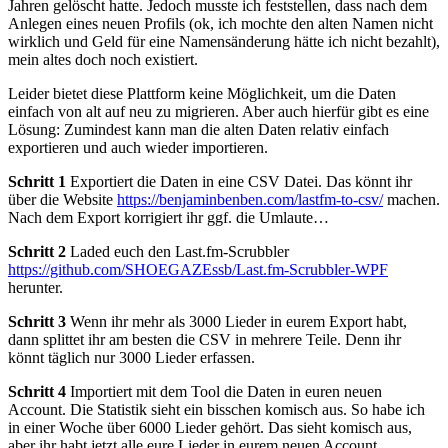
Jahren gelöscht hatte. Jedoch musste ich feststellen, dass nach dem
Anlegen eines neuen Profils (ok, ich mochte den alten Namen nicht
wirklich und Geld für eine Namensänderung hätte ich nicht bezahlt),
mein altes doch noch existiert.
Leider bietet diese Plattform keine Möglichkeit, um die Daten
einfach von alt auf neu zu migrieren. Aber auch hierfür gibt es eine
Lösung: Zumindest kann man die alten Daten relativ einfach
exportieren und auch wieder importieren.
Schritt 1
Exportiert die Daten in eine CSV Datei. Das könnt ihr
über die Website
https://benjaminbenben.com/lastfm-to-csv/
machen.
Nach dem Export korrigiert ihr ggf. die Umlaute…
Schritt 2
Laded euch den Last.fm-Scrubbler
https://github.com/SHOEGAZEssb/Last.fm-Scrubbler-WPF
herunter.
Schritt 3
Wenn ihr mehr als 3000 Lieder in eurem Export habt,
dann splittet ihr am besten die CSV in mehrere Teile. Denn ihr
könnt täglich nur 3000 Lieder erfassen.
Schritt 4
Importiert mit dem Tool die Daten in euren neuen
Account. Die Statistik sieht ein bisschen komisch aus. So habe ich
in einer Woche über 6000 Lieder gehört. Das sieht komisch aus,
aber ihr habt jetzt alle eure Lieder in eurem neuen Account.